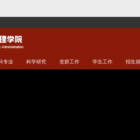
科专业
科学研究
党群工作
学生工作
招生