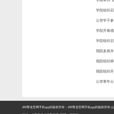
学院举办“
学院组织召
公管学子参
学院开展感
学院组织召
我院多措并
我院组织师
我院组织开
公管青年云
d88尊龙官网手机app的版权所有：d88尊龙官网手机app的版权所有:山西