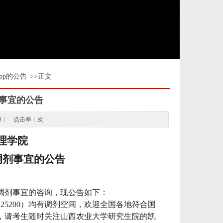
pp的公告
>>
正文
剂事宜的公告
 来源： 点击率：次
理学院
调剂事宜的公告
调剂事宜的咨询，现公告如下：
125200
）均有调剂空间，欢迎全国各地符合国
，请考生随时关注山西农业大学研究生院的凯