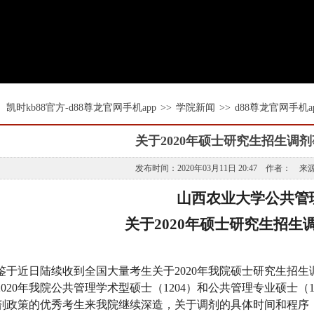
：
凯时kb88官方-d88尊龙官网手机app
>>
学院新闻
>>
d88尊龙官网手机a
关于2020年硕士研究生招生调
发布时间：2020年03月11日 20:47 作者：
山西农业大学公共管
关于
2020
年硕士研究生招生
鉴于近日陆续收到全国大量考生关于
2020
年我院硕士研究生招生
2020
年我院公共管理学术型硕士（
1204
）和公共管理专业硕士（
剂政策的优秀考生来我院继续深造，关于调剂的具体时间和程序