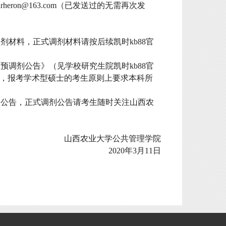
hrheron@163.com
（已发送过的无需再次发
材料，正式调剂材料请按后续凯时kb88官
预调剂公告》（见学校研究生院凯时kb88官
，报考学术型硕士的考生原则上要求本科所
剂公告，正式调剂公告请考生随时关注山西农
山西农业大学公共管理学院
2020
年
3
月
11
日