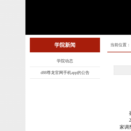
学院新闻
当前位置
学院动态
d88尊龙官网手机app的公告
家调