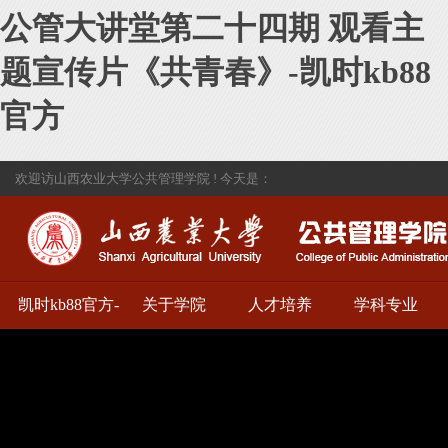
公管大讲堂第二十四期 观看主
题宣传片《共青春》-凯时kb88
官方
欢迎访山西农业大学公共管理学院 ! 今天是：
凯时kb88官方-
关于学院
人才培养
学科专业
d88尊龙官网手
机app