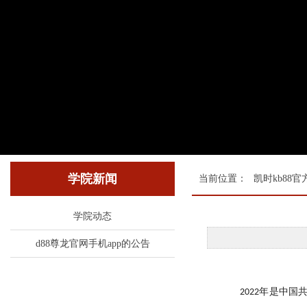
学院新闻
当前位置：
凯时kb88官
学院动态
d88尊龙官网手机app的公告
年是中国
2022