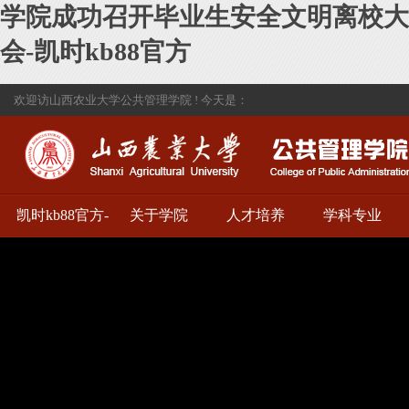
学院成功召开毕业生安全文明离校大
会-凯时kb88官方
欢迎访山西农业大学公共管理学院 ! 今天是：
凯时kb88官方-
关于学院
人才培养
学科专业
d88尊龙官网手
机app