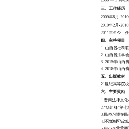
2006
年
9
月
-20
三、工作经历
2009
年
8
月
-2010
2010
年
2
月
-2010
2011
年至今，
四、主持项目
1.
山西省社科联
2.
山西省法学会
3. 2015
年山西省
4. 2018
年山西省
五、出版教材
21
世纪高等院
六、主要奖励
1.
晋商法律文化
2.
“华炬杯”第
3.
民俗习惯在民
4.
环渤海区域煤
5.
中小企业营商