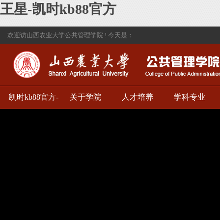
王星-凯时kb88官方
欢迎访山西农业大学公共管理学院 ! 今天是：
凯时kb88官方-
关于学院
人才培养
学科专业
d88尊龙官网手
机app