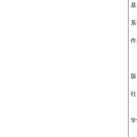
基
系
作
版
社
学