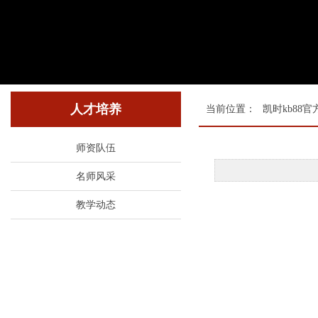
人才培养
当前位置：
凯时kb88官
师资队伍
名师风采
教学动态