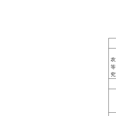
农
等
究